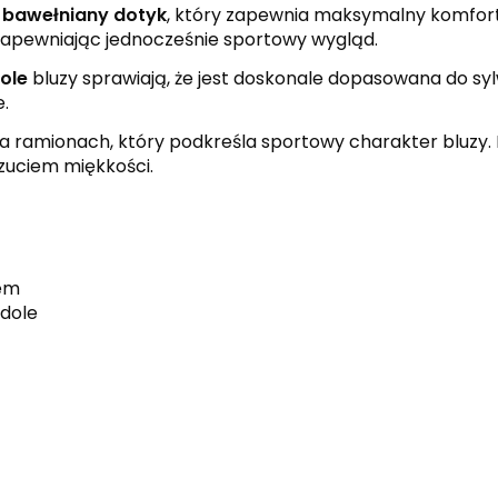
a
bawełniany dotyk
, który zapewnia maksymalny komfort 
zapewniając jednocześnie sportowy wygląd.
ole
bluzy sprawiają, że jest doskonale dopasowana do syl
e.
a ramionach, który podkreśla sportowy charakter bluzy. D
zuciem miękkości.
rem
 dole
red
white