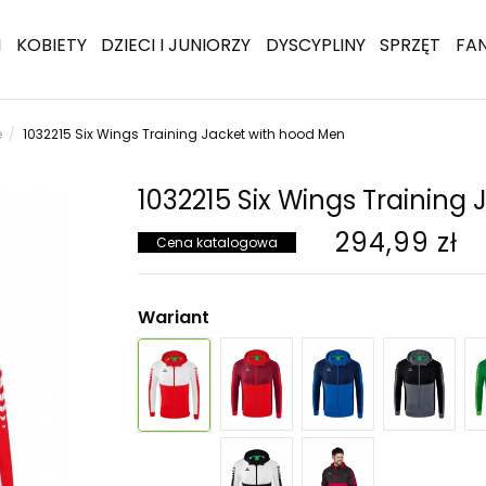
I
KOBIETY
DZIECI I JUNIORZY
DYSCYPLINY
SPRZĘT
FA
e
1032215 Six Wings Training Jacket with hood Men
1032215 Six Wings Training
294,99 zł
Cena katalogowa
Wariant