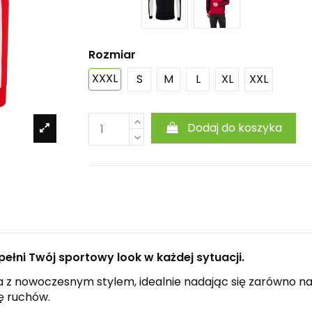
Rozmiar
XXXL
S
M
L
XL
XXL
Dodaj do koszyka
pełni Twój sportowy look w każdej sytuacji.
 nowoczesnym stylem, idealnie nadając się zarówno na tre
ę ruchów.