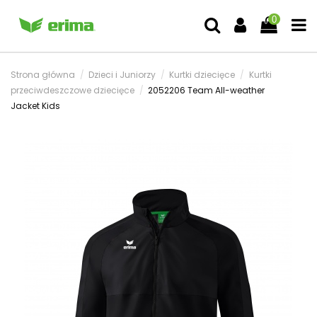
0
Strona główna
Dzieci i Juniorzy
Kurtki dziecięce
Kurtki
przeciwdeszczowe dziecięce
2052206 Team All-weather
Jacket Kids