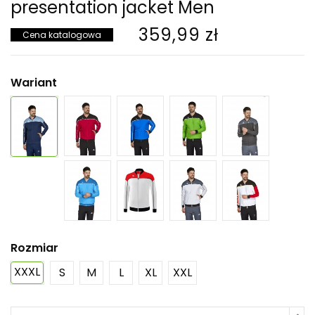
presentation jacket Men
359,99 zł
Cena katalogowa
Wariant
Rozmiar
XXXL
S
M
L
XL
XXL