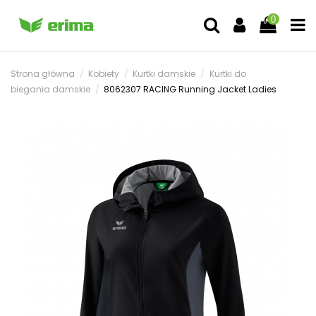
0
Strona główna
Kobiety
Kurtki damskie
Kurtki do
biegania damskie
8062307 RACING Running Jacket Ladies