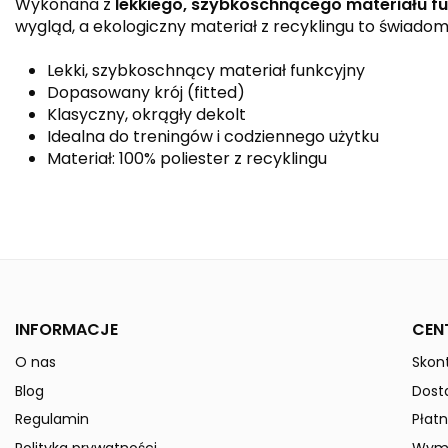
Wykonana z
lekkiego, szybkoschnącego materiału f
wygląd, a ekologiczny materiał z recyklingu to świado
Lekki, szybkoschnący materiał funkcyjny
Dopasowany krój (fitted)
Klasyczny, okrągły dekolt
Idealna do treningów i codziennego użytku
Materiał: 100% poliester z recyklingu
Kolor
Kolekcja
Płeć
INFORMACJE
CEN
O nas
Skont
Indeks
1082325
Blog
Dost
W magazynie
50 Przedmioty
Regulamin
Płatn
ean13
4062075174754
Polityka prywatności
Wymi