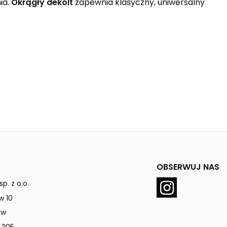
ia.
Okrągły dekolt
zapewnia klasyczny, uniwersalny
OBSERWUJ NAS
p. z o.o.
w 10
ów
 305