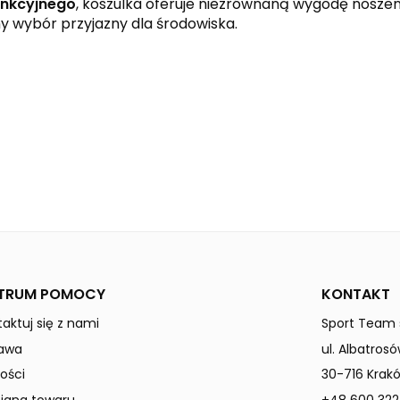
unkcyjnego
, koszulka oferuje niezrównaną wygodę noszen
my wybór przyjazny dla środowiska.
black
slate grey
white
CHANGE by erima
Kobiety
TRUM POMOCY
KONTAKT
aktuj się z nami
Sport Team s
awa
ul. Albatrosó
ości
30-716 Krak
ana towaru
+48 600 322