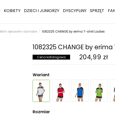
I
KOBIETY
DZIECI I JUNIORZY
DYSCYPLINY
SPRZĘT
FA
krótkim rękawem damskie
1082325 CHANGE by erima T-shirt Ladies
1082325 CHANGE by erima T
204,99 zł
Cena katalogowa
Wariant
Rozmiar