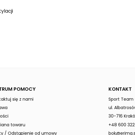
ylacji
curaçao
LIGA
Mężczyźni
TRUM POMOCY
KONTAKT
aktuj się z nami
Sport Team s
awa
ul. Albatrosó
ości
30-716 Krak
ana towaru
+48 600 322
ty / Odstąpienie od umowy
bok@erima.s