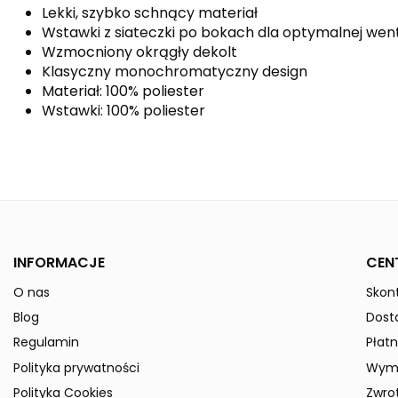
Lekki, szybko schnący materiał
Wstawki z siateczki po bokach dla optymalnej went
Wzmocniony okrągły dekolt
Klasyczny monochromatyczny design
Materiał: 100% poliester
Wstawki: 100% poliester
Kolor
Kolekcja
Płeć
INFORMACJE
CEN
Indeks
3141825
O nas
Skont
ean13
4043523867176
» Podmiot odpowiedzialny
Blog
Dost
Regulamin
Płatn
Polityka prywatności
Wymi
Polityka Cookies
Zwro