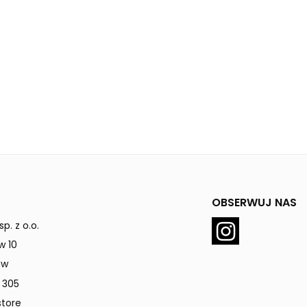
OBSERWUJ NAS
p. z o.o.
w 10
ów
 305
tore