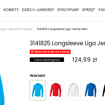
I
KOBIETY
DZIECI I JUNIORZY
DYSCYPLINY
SPRZĘT
FA
długim rękawem męskie
3141825 Longsleeve Liga Jersey Men
3141825 Longsleeve Liga J
Obecnie brak na stanie
124,99 zł
Cena katalogowa
Wariant