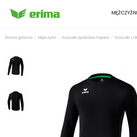
MĘŻCZYŹN
Strona główna
Mężczyźni
Koszulki sportowe męskie
Koszulki z 