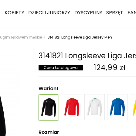
I
KOBIETY
DZIECI I JUNIORZY
DYSCYPLINY
SPRZĘT
FA
długim rękawem męskie
3141821 Longsleeve Liga Jersey Men
3141821 Longsleeve Liga Je
124,99 zł
Cena katalogowa
Wariant
Rozmiar