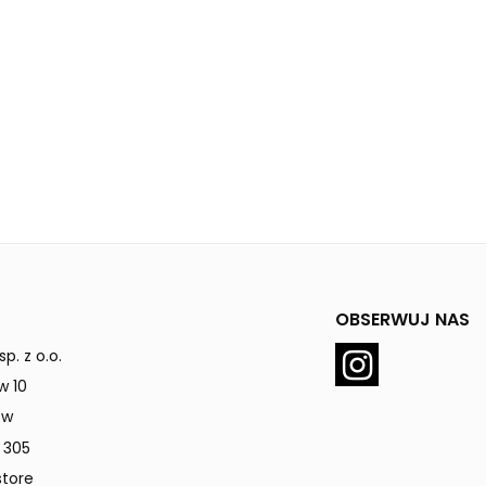
OBSERWUJ NAS
p. z o.o.
w 10
ów
 305
tore