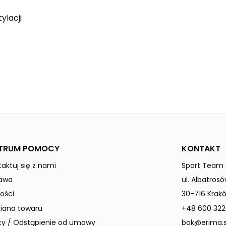
ylacji
black
LIGA
Mężczyźni
TRUM POMOCY
KONTAKT
aktuj się z nami
Sport Team s
awa
ul. Albatrosó
ości
30-716 Krak
ana towaru
+48 600 322
ty / Odstąpienie od umowy
bok@erima.s