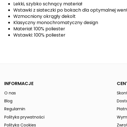
Lekki, szybko schnący materiał
Wstawki z siateczki po bokach dla optymalnej went
Wzmocniony okrągły dekolt
Klasyczny monochromatyczny design
Materiał: 100% poliester
Wstawki: 100% poliester
Kolor
Kolekcja
Płeć
INFORMACJE
CEN
Indeks
3141821
O nas
Skont
W magazynie
50 Przedmioty
ean13
4043523866735
Blog
Dost
» Podmiot odpowiedzialny
Regulamin
Płatn
Polityka prywatności
Wymi
Polityka Cookies
Zwro