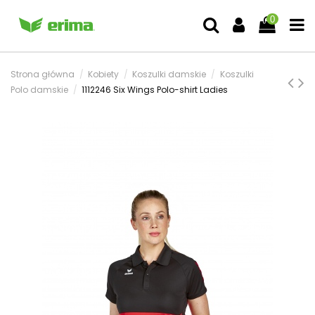
0
Strona główna
Kobiety
Koszulki damskie
Koszulki
Polo damskie
1112246 Six Wings Polo-shirt Ladies