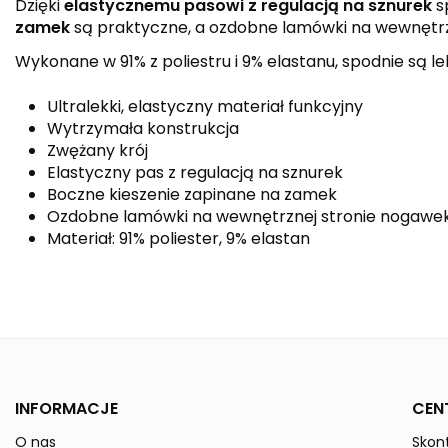
Dzięki
elastycznemu pasowi z regulacją na sznurek
s
zamek
są praktyczne, a ozdobne lamówki na wewnętr
Wykonane w 91% z poliestru i 9% elastanu, spodnie są l
Ultralekki, elastyczny materiał funkcyjny
Wytrzymała konstrukcja
Zwężany krój
Elastyczny pas z regulacją na sznurek
Boczne kieszenie zapinane na zamek
Ozdobne lamówki na wewnętrznej stronie nogawe
Materiał: 91% poliester, 9% elastan
Kolor
Kolekcja
Płeć
INFORMACJE
CEN
Indeks
1102301
O nas
Skont