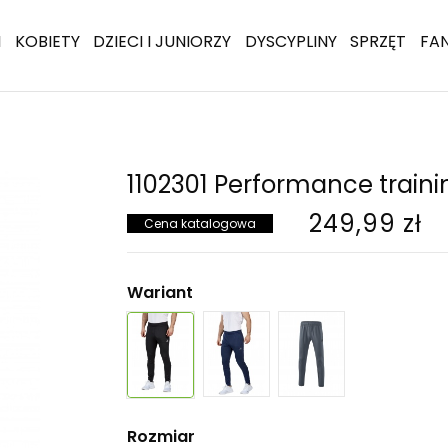
I
KOBIETY
DZIECI I JUNIORZY
DYSCYPLINY
SPRZĘT
FA
1102301 Performance train
249,99 zł
Cena katalogowa
Wariant
Rozmiar