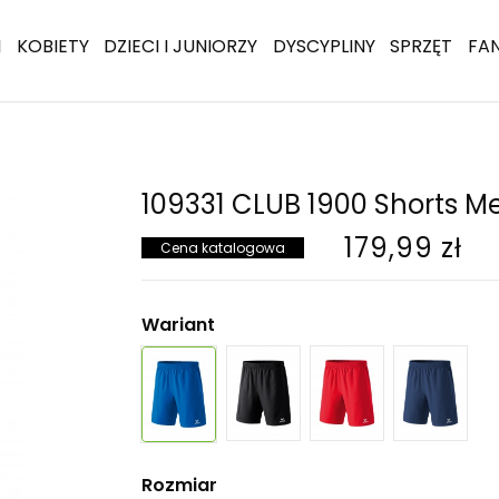
I
KOBIETY
DZIECI I JUNIORZY
DYSCYPLINY
SPRZĘT
FA
109331 CLUB 1900 Shorts M
179,99 zł
Cena katalogowa
Wariant
Rozmiar