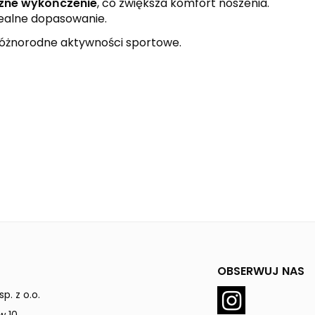
zne wykończenie
, co zwiększa komfort noszenia.
dealne dopasowanie.
różnorodne aktywności sportowe.
OBSERWUJ NAS
p. z o.o.
w 10