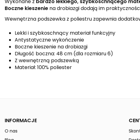
Wykonane z
bardzo lekkiego, szybkoschnącego mate
Boczne kieszenie
na drobiazgi dodają im praktycznośc
Wewnętrzna podszewka z poliestru zapewnia dodatkow
Lekki i szybkoschnący materiał funkcyjny
Antystatyczne wykończenie
Boczne kieszenie na drobiazgi
Długość boczna: 48 cm (dla rozmiaru 6)
Z wewnętrzną podszewką
Materiał: 100% poliester
Kolor
Kolekcja
Płeć
INFORMACJE
CEN
Indeks
109331
O nas
Skont
W magazynie
50 Przedmioty
ean13
4043523486728
Blog
Dost