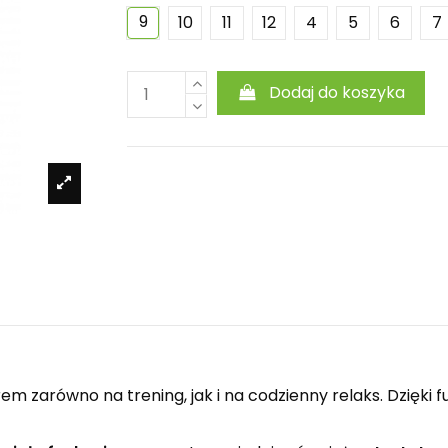
9
10
11
12
4
5
6
7
Dodaj do koszyka
m zarówno na trening, jak i na codzienny relaks. Dzięki