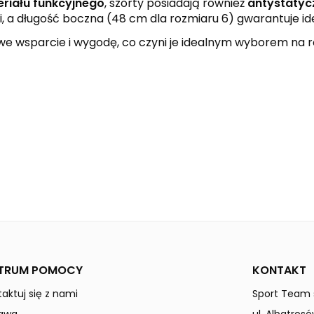
riału funkcyjnego
, szorty posiadają również
antystatyc
i, a długość boczna (48 cm dla rozmiaru 6) gwarantuje i
e wsparcie i wygodę, co czyni je idealnym wyborem na 
new royal
CLUB 1900
Mężczyźni
TRUM POMOCY
KONTAKT
aktuj się z nami
Sport Team s
awa
ul. Albatrosó