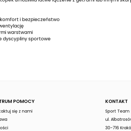
y komfort i bezpieczeństwo
wentylację
wymi warstwami
e dyscypliny sportowe
slate grey
white
Uniwersalne
TRUM POMOCY
KONTAKT
aktuj się z nami
Sport Team s
awa
ul. Albatrosó
ości
30-716 Krak