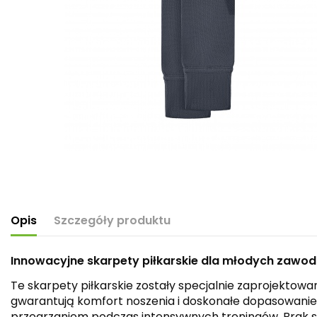
Opis
Szczegóły produktu
Innowacyjne skarpety piłkarskie dla młodych zawo
Te skarpety piłkarskie zostały specjalnie zaprojekto
gwarantują komfort noszenia i doskonałe dopasowanie
przegrzaniem podczas intensywnych treningów. Brak sto