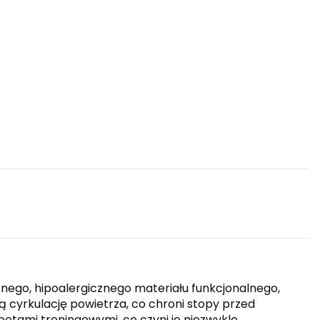
nego, hipoalergicznego materiału funkcjonalnego,
cyrkulację powietrza, co chroni stopy przed
etami treningowymi, co czyni je niezwykle