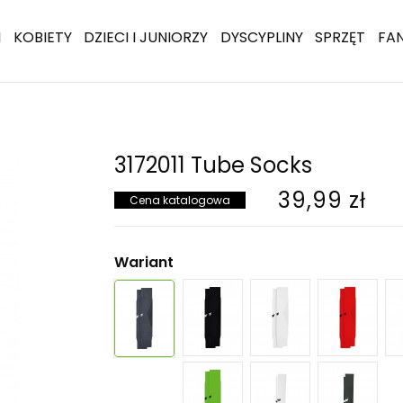
I
KOBIETY
DZIECI I JUNIORZY
DYSCYPLINY
SPRZĘT
FA
3172011 Tube Socks
39,99 zł
Cena katalogowa
Wariant