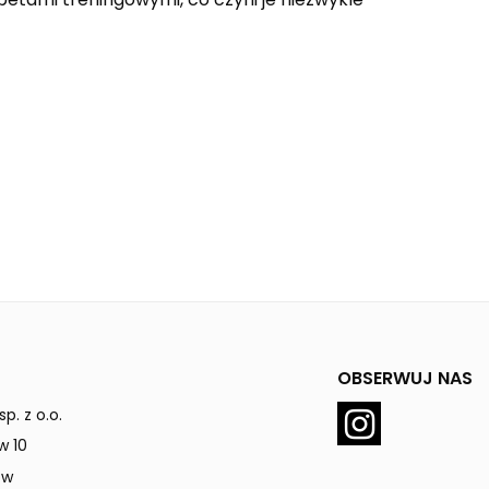
OBSERWUJ NAS
p. z o.o.
w 10
ów