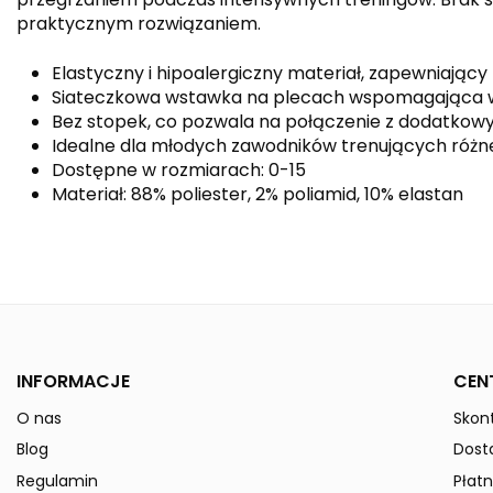
praktycznym rozwiązaniem.
Elastyczny i hipoalergiczny materiał, zapewniając
Siateczkowa wstawka na plecach wspomagająca 
Bez stopek, co pozwala na połączenie z dodatko
Idealne dla młodych zawodników trenujących różn
Dostępne w rozmiarach: 0-15
Materiał: 88% poliester, 2% poliamid, 10% elastan
Kolor
Płeć
Indeks
3172011
INFORMACJE
CEN
W magazynie
50 Przedmioty
O nas
Skont
ean13
4043523978841
Blog
Dost
» Podmiot odpowiedzialny
Regulamin
Płatn