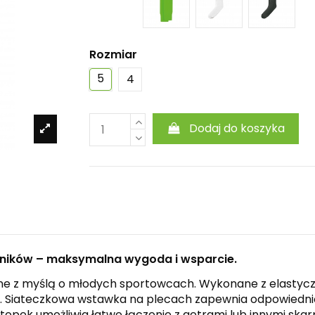
Rozmiar
5
4
Dodaj do koszyka
dników – maksymalna wygoda i wsparcie.
wane z myślą o młodych sportowcach. Wykonane z elastycz
. Siateczkowa wstawka na plecach zapewnia odpowiednią 
pek umożliwia łatwe łączenie z getrami lub innymi skarp