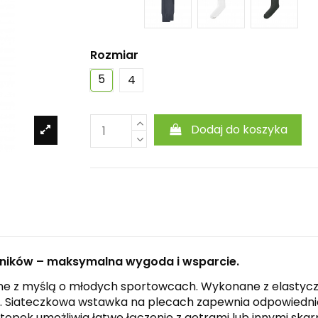
Rozmiar
5
4
Dodaj do koszyka
dników – maksymalna wygoda i wsparcie.
wane z myślą o młodych sportowcach. Wykonane z elastycz
. Siateczkowa wstawka na plecach zapewnia odpowiednią 
pek umożliwia łatwe łączenie z getrami lub innymi skarp