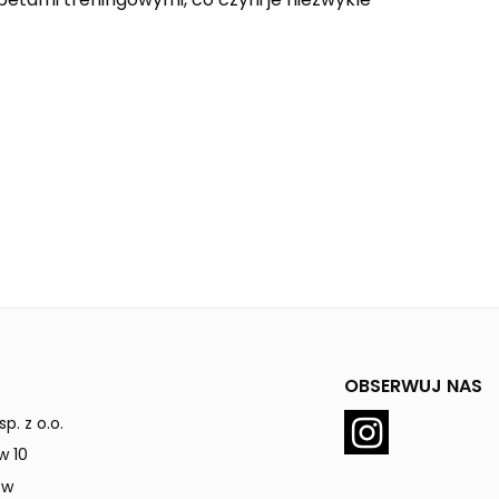
OBSERWUJ NAS
p. z o.o.
w 10
ów