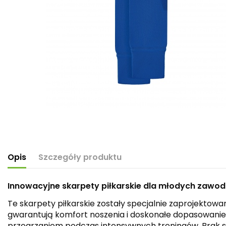
Opis
Szczegóły produktu
Innowacyjne skarpety piłkarskie dla młodych zawo
Te skarpety piłkarskie zostały specjalnie zaprojekto
gwarantują komfort noszenia i doskonałe dopasowanie
przegrzaniem podczas intensywnych treningów. Brak sto