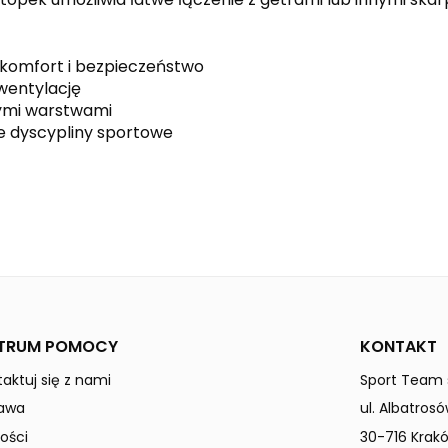
y komfort i bezpieczeństwo
wentylację
wymi warstwami
e dyscypliny sportowe
new royal
white
Uniwersalne
TRUM POMOCY
KONTAKT
aktuj się z nami
Sport Team s
awa
ul. Albatrosó
ości
30-716 Krak