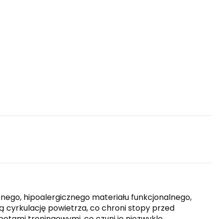
nego, hipoalergicznego materiału funkcjonalnego,
cyrkulację powietrza, co chroni stopy przed
etami treningowymi, co czyni je niezwykle