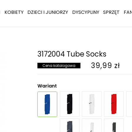
I
KOBIETY
DZIECI I JUNIORZY
DYSCYPLINY
SPRZĘT
FA
3172004 Tube Socks
39,99 zł
Cena katalogowa
Wariant