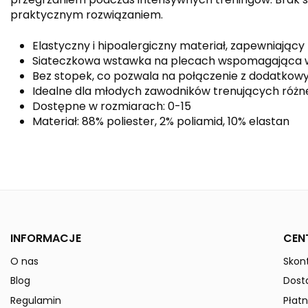
praktycznym rozwiązaniem.
Elastyczny i hipoalergiczny materiał, zapewniając
Siateczkowa wstawka na plecach wspomagająca 
Bez stopek, co pozwala na połączenie z dodatko
Idealne dla młodych zawodników trenujących różn
Dostępne w rozmiarach: 0-15
Materiał: 88% poliester, 2% poliamid, 10% elastan
Kolor
Płeć
Indeks
3172004
INFORMACJE
CEN
W magazynie
50 Przedmioty
O nas
Skont
ean13
4043523978421
Blog
Dost
» Podmiot odpowiedzialny
Regulamin
Płatn