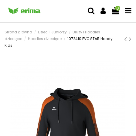
0
Strona główna
Dzieci i Juniorzy
Bluzy i Hoodies
dziecięce
Hoodies dziecięce
1072410 EVO STAR Hoody
Kids