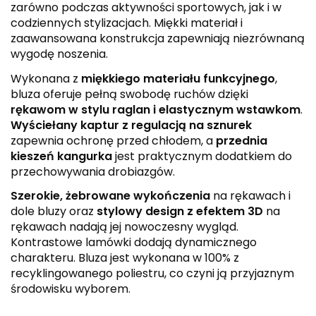
zarówno podczas aktywności sportowych, jak i w
codziennych stylizacjach. Miękki materiał i
zaawansowana konstrukcja zapewniają niezrównaną
wygodę noszenia.
Wykonana z
miękkiego materiału funkcyjnego
,
bluza oferuje pełną swobodę ruchów dzięki
rękawom w stylu raglan i elastycznym wstawkom
.
Wyściełany kaptur z regulacją na sznurek
zapewnia ochronę przed chłodem, a
przednia
kieszeń kangurka
jest praktycznym dodatkiem do
przechowywania drobiazgów.
Szerokie, żebrowane wykończenia
na rękawach i
dole bluzy oraz
stylowy design z efektem 3D
na
rękawach nadają jej nowoczesny wygląd.
Kontrastowe lamówki dodają dynamicznego
charakteru. Bluza jest wykonana w 100% z
recyklingowanego poliestru, co czyni ją przyjaznym
środowisku wyborem.