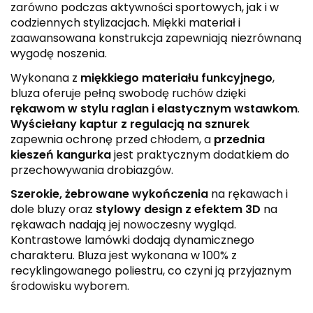
zarówno podczas aktywności sportowych, jak i w
codziennych stylizacjach. Miękki materiał i
zaawansowana konstrukcja zapewniają niezrównaną
wygodę noszenia.
Wykonana z
miękkiego materiału funkcyjnego
,
bluza oferuje pełną swobodę ruchów dzięki
rękawom w stylu raglan i elastycznym wstawkom
.
Wyściełany kaptur z regulacją na sznurek
zapewnia ochronę przed chłodem, a
przednia
kieszeń kangurka
jest praktycznym dodatkiem do
przechowywania drobiazgów.
Szerokie, żebrowane wykończenia
na rękawach i
dole bluzy oraz
stylowy design z efektem 3D
na
rękawach nadają jej nowoczesny wygląd.
Kontrastowe lamówki dodają dynamicznego
charakteru. Bluza jest wykonana w 100% z
recyklingowanego poliestru, co czyni ją przyjaznym
środowisku wyborem.