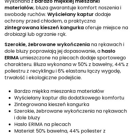
Wykonana z
bardzo miękkiej mieszanki
materiałów
, bluza gwarantuje komfort noszenia i
swobodę ruchów.
Wyściełany kaptur
dodaje
ochrony przed chłodem, a praktyczna
zintegrowana kieszeń kangurka
oferuje miejsce na
drobiazgi lub ogrzanie rąk.
Szerokie, żebrowane wykończenia
na rękawach i
dole bluzy poprawiają jej dopasowanie, a
hasło
ERIMA
umieszczone na plecach dodaje sportowego
charakteru. Bluza wykonana w 50% z bawełny, 44% z
poliestru z recyklingu i 6% elastanu łączy wygodę,
trwałość i ekologiczne podejście.
Bardzo miękka mieszanka materiałów
Wyściełany kaptur dla dodatkowego komfortu
Zintegrowana kieszeń kangurka
Szerokie, żebrowane wykończenia na rękawach
i dole bluzy
Hasło ERIMA na plecach
Materiał: 50% bawełna, 44% poliester z