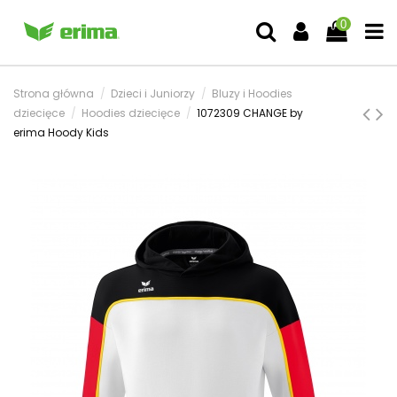
0
Strona główna
Dzieci i Juniorzy
Bluzy i Hoodies
dziecięce
Hoodies dziecięce
1072309 CHANGE by
erima Hoody Kids