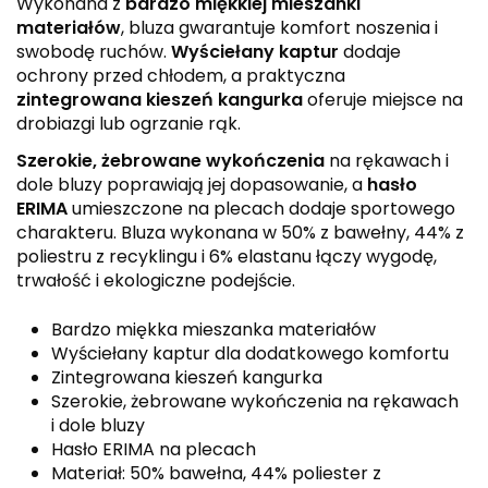
Wykonana z
bardzo miękkiej mieszanki
materiałów
, bluza gwarantuje komfort noszenia i
swobodę ruchów.
Wyściełany kaptur
dodaje
ochrony przed chłodem, a praktyczna
zintegrowana kieszeń kangurka
oferuje miejsce na
drobiazgi lub ogrzanie rąk.
Szerokie, żebrowane wykończenia
na rękawach i
dole bluzy poprawiają jej dopasowanie, a
hasło
ERIMA
umieszczone na plecach dodaje sportowego
charakteru. Bluza wykonana w 50% z bawełny, 44% z
poliestru z recyklingu i 6% elastanu łączy wygodę,
trwałość i ekologiczne podejście.
Bardzo miękka mieszanka materiałów
Wyściełany kaptur dla dodatkowego komfortu
Zintegrowana kieszeń kangurka
Szerokie, żebrowane wykończenia na rękawach
i dole bluzy
Hasło ERIMA na plecach
Materiał: 50% bawełna, 44% poliester z