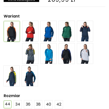
Wariant
Rozmiar
44
34
36
38
40
42