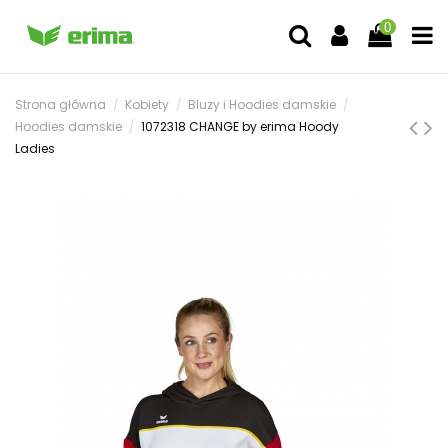
0
Strona główna
Kobiety
Bluzy i Hoodies damskie
Hoodies damskie
1072318 CHANGE by erima Hoody
Ladies