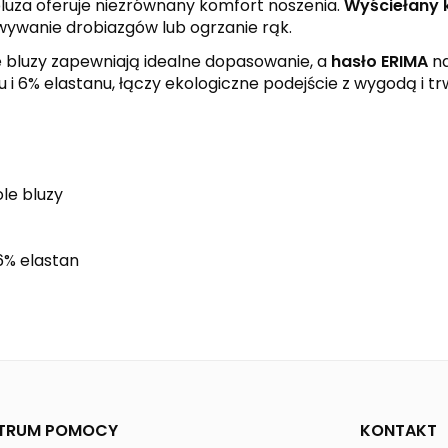
bluza oferuje niezrównany komfort noszenia.
Wyściełany 
ywanie drobiazgów lub ogrzanie rąk.
 bluzy zapewniają idealne dopasowanie, a
hasło ERIMA
na
 i 6% elastanu, łączy ekologiczne podejście z wygodą i tr
le bluzy
 6% elastan
black
red
white
CHANGE by erima
Kobiety
TRUM POMOCY
KONTAKT