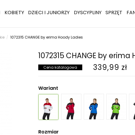
I
KOBIETY
DZIECI I JUNIORZY
DYSCYPLINY
SPRZĘT
FA
kie
1072315 CHANGE by erima Hoody Ladies
1072315 CHANGE by erima 
339,99 zł
Cena katalogowa
Wariant
Rozmiar