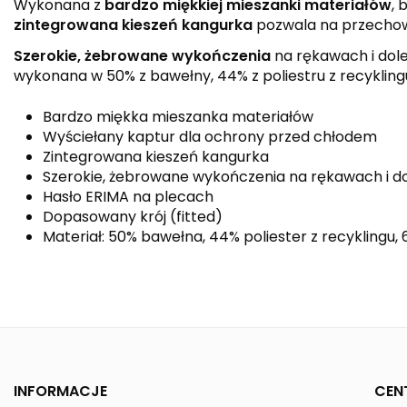
Wykonana z
bardzo miękkiej mieszanki materiałów
, 
zintegrowana kieszeń kangurka
pozwala na przechow
Szerokie, żebrowane wykończenia
na rękawach i dole
wykonana w 50% z bawełny, 44% z poliestru z recyklingu
Bardzo miękka mieszanka materiałów
Wyściełany kaptur dla ochrony przed chłodem
Zintegrowana kieszeń kangurka
Szerokie, żebrowane wykończenia na rękawach i do
Hasło ERIMA na plecach
Dopasowany krój (fitted)
Materiał: 50% bawełna, 44% poliester z recyklingu,
Kolor
Kolekcja
Płeć
INFORMACJE
CEN