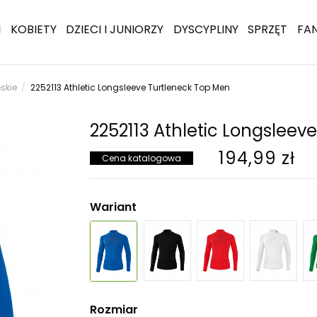
I
KOBIETY
DZIECI I JUNIORZY
DYSCYPLINY
SPRZĘT
FA
skie
2252113 Athletic Longsleeve Turtleneck Top Men
2252113 Athletic Longsleev
194,99 zł
Cena katalogowa
Wariant
Rozmiar