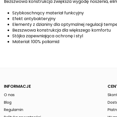
Bezszwowa konstrukcja zwiększa wygodę noszenia, elimi
Szybkoschnący materiał funkcyjny
Efekt antybakteryjny
Elementy z dzianiny dla optymalnej regulacji temp
Bezszwowa konstrukcja dla większego komfortu
Stójka zapewniająca ochronę i styl
Materiał: 100% poliamid
Kolor
Płeć
Indeks
2252113
W magazynie
50 Przedmioty
INFORMACJE
CEN
ean13
4062075064017
O nas
Skont
» Podmiot odpowiedzialny
Blog
Dost
Regulamin
Płatn