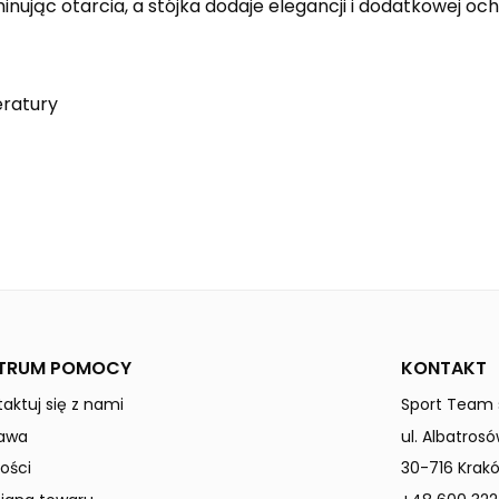
nując otarcia, a stójka dodaje elegancji i dodatkowej oc
eratury
new royal
Mężczyźni
TRUM POMOCY
KONTAKT
aktuj się z nami
Sport Team s
awa
ul. Albatrosó
ości
30-716 Krak