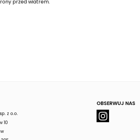
hrony przed wiatrem.
OBSERWUJ NAS
p. z o.o.
w 10
ów