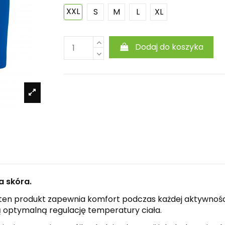
XXL
S
M
L
XL
Dodaj do koszyka
a skóra.
n produkt zapewnia komfort podczas każdej aktywności f
ą optymalną regulację temperatury ciała.