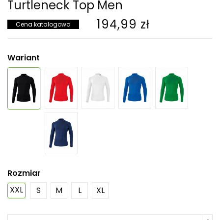
Turtleneck Top Men
194,99 zł
Cena katalogowa
Wariant
Rozmiar
XXL
S
M
L
XL