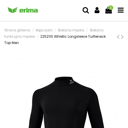
0
Strona główna
Mężczyźni
Bielizna męska
Bielizna
funkcyjna męskie
2252110 Athletic Longsleeve Turtleneck
Top Men