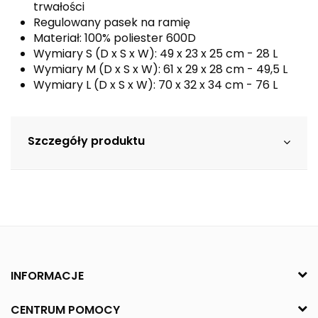
trwałości
Regulowany pasek na ramię
Materiał: 100% poliester 600D
Wymiary S (D x S x W): 49 x 23 x 25 cm - 28 L
Wymiary M (D x S x W): 61 x 29 x 28 cm - 49,5 L
Wymiary L (D x S x W): 70 x 32 x 34 cm - 76 L
Szczegóły produktu
INFORMACJE
CENTRUM POMOCY