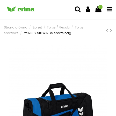
0
Strona główna
Sprzęt
Torby / Plecaki
Torby
sportowe
7232302 SIX WINGS sports bag