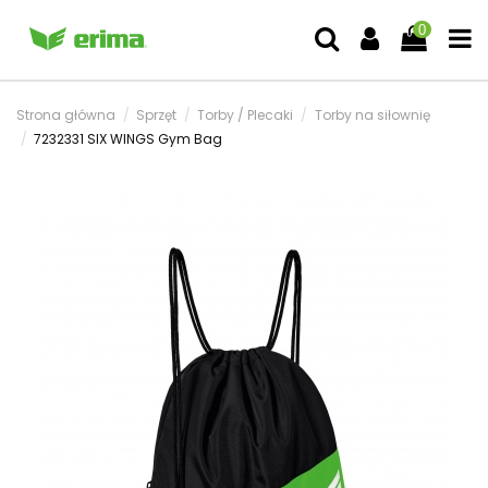
0
Strona główna
Sprzęt
Torby / Plecaki
Torby na siłownię
7232331 SIX WINGS Gym Bag