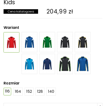
Kids
204,99 zł
Cena katalogowa
Wariant
Rozmiar
116
164
152
128
140