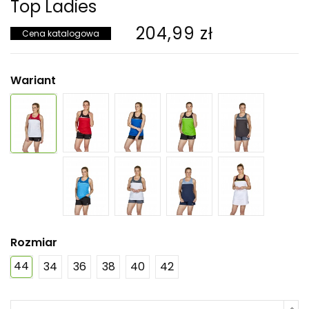
Top Ladies
204,99 zł
Cena katalogowa
Wariant
Rozmiar
44
34
36
38
40
42