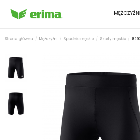
MĘŻCZYŹN
Strona główna
Mężczyźni
Spodnie męskie
Szorty męskie
8292