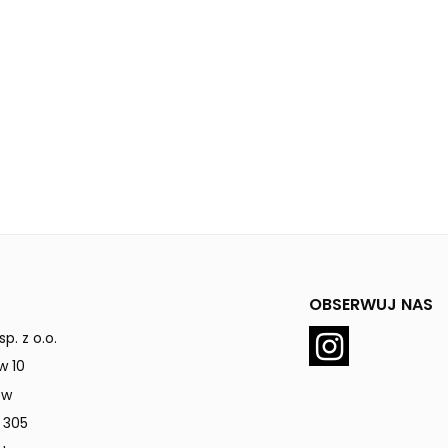
OBSERWUJ NAS
p. z o.o.
w 10
ów
 305