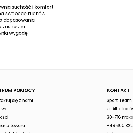
ewnia suchość i komfort
łną swobodę ruchów
go dopasowania
dczas ruchu
ewnia wygodę
black
TRUM POMOCY
KONTAKT
aktuj się z nami
Sport Team s
awa
ul. Albatrosó
ości
30-716 Krak
ana towaru
+48 600 322