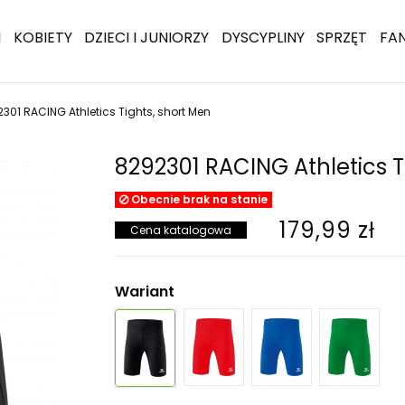
I
KOBIETY
DZIECI I JUNIORZY
DYSCYPLINY
SPRZĘT
FA
301 RACING Athletics Tights, short Men
8292301 RACING Athletics T
Obecnie brak na stanie
179,99 zł
Cena katalogowa
Wariant