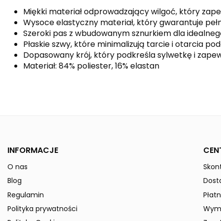
Miękki materiał odprowadzający wilgoć, który zap
Wysoce elastyczny materiał, który gwarantuje pe
Szeroki pas z wbudowanym sznurkiem dla idealne
Płaskie szwy, które minimalizują tarcie i otarcia po
Dopasowany krój, który podkreśla sylwetkę i zap
Materiał: 84% poliester, 16% elastan
Kolor
Indeks
8292301
ean13
4062075173009
Data dostępności:
2024-12-09
INFORMACJE
CEN
» Podmiot odpowiedzialny
O nas
Skont
Blog
Dost
Regulamin
Płatn
Polityka prywatności
Wymi