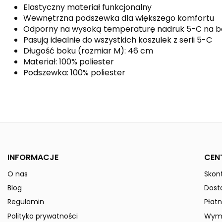
Elastyczny materiał funkcjonalny
Wewnętrzna podszewka dla większego komfortu
Odporny na wysoką temperaturę nadruk 5-C na b
Pasują idealnie do wszystkich koszulek z serii 5-C
Długość boku (rozmiar M): 46 cm
Materiał: 100% poliester
Podszewka: 100% poliester
Kolor
Kolekcja
Płeć
INFORMACJE
CEN
Indeks
615522
O nas
Skont
W magazynie
5 Przedmioty
Blog
Dost
ean13
4043523637014
Regulamin
Płatn
» Podmiot odpowiedzialny
Polityka prywatności
Wymi