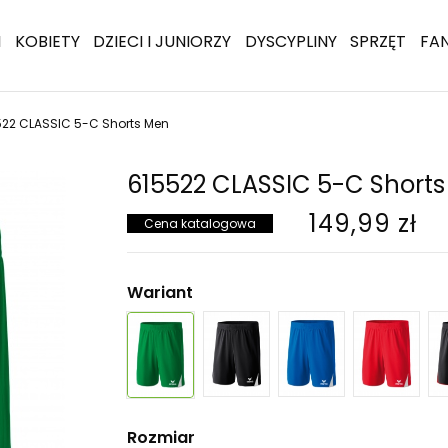
I
KOBIETY
DZIECI I JUNIORZY
DYSCYPLINY
SPRZĘT
FA
522 CLASSIC 5-C Shorts Men
615522 CLASSIC 5-C Short
149,99 zł
Cena katalogowa
Wariant
Rozmiar