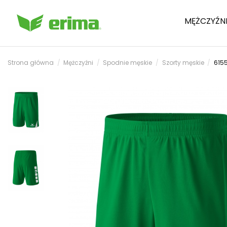
MĘŻCZYŹN
Strona główna
Mężczyźni
Spodnie męskie
Szorty męskie
615