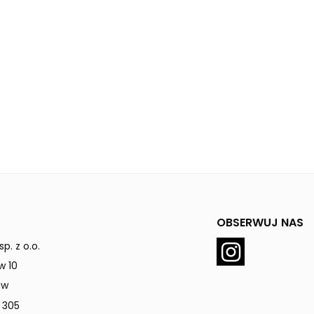
OBSERWUJ NAS
p. z o.o.
w 10
ów
 305