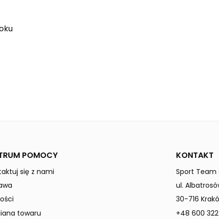
oku
emerald
white
5-C
Mężczyźni
TRUM POMOCY
KONTAKT
aktuj się z nami
Sport Team s
awa
ul. Albatrosó
ości
30-716 Krak
ana towaru
+48 600 322