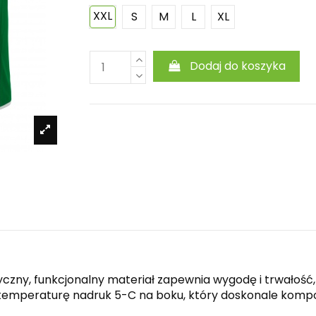
XXL
S
M
L
XL
Dodaj do koszyka
astyczny, funkcjonalny materiał zapewnia wygodę i trwał
mperaturę nadruk 5-C na boku, który doskonale komponuje