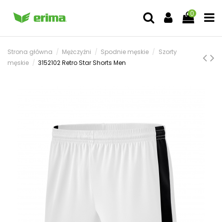
0
Strona główna
Mężczyźni
Spodnie męskie
Szorty
męskie
3152102 Retro Star Shorts Men