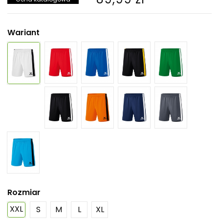
Wariant
Rozmiar
XXL
S
M
L
XL