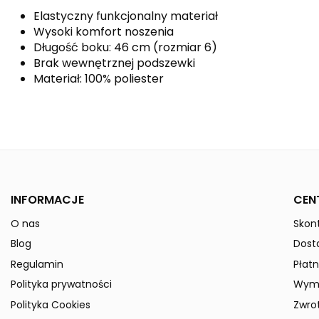
Elastyczny funkcjonalny materiał
Wysoki komfort noszenia
Długość boku: 46 cm (rozmiar 6)
Brak wewnętrznej podszewki
Materiał: 100% poliester
Kolor
Kolekcja
Płeć
INFORMACJE
CEN
Indeks
3151803
O nas
Skont
W magazynie
50 Przedmioty
ean13
4043523842234
Blog
Dost
» Podmiot odpowiedzialny
Regulamin
Płatn
Polityka prywatności
Wymi
Polityka Cookies
Zwro