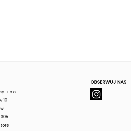
OBSERWUJ NAS
p. z o.o.
w 10
ów
 305
tore