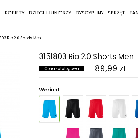
I
KOBIETY
DZIECI I JUNIORZY
DYSCYPLINY
SPRZĘT
FA
803 Rio 2.0 Shorts Men
3151803 Rio 2.0 Shorts Men
89,99 zł
Cena katalogowa
Wariant