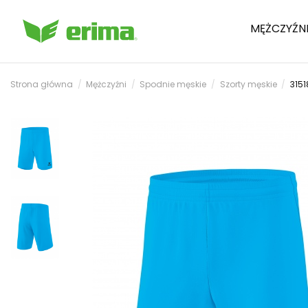
MĘŻCZYŹN
Strona główna
Mężczyźni
Spodnie męskie
Szorty męskie
3151