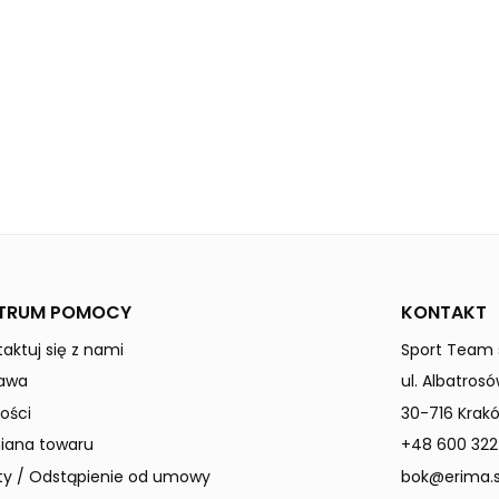
curaçao
RIO 2.0
Mężczyźni
TRUM POMOCY
KONTAKT
aktuj się z nami
Sport Team s
awa
ul. Albatrosó
ości
30-716 Krak
ana towaru
+48 600 322
ty / Odstąpienie od umowy
bok@erima.s