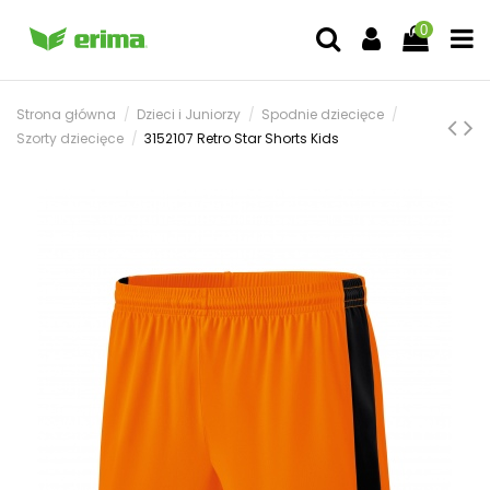
0
Strona główna
Dzieci i Juniorzy
Spodnie dziecięce
Szorty dziecięce
3152107 Retro Star Shorts Kids