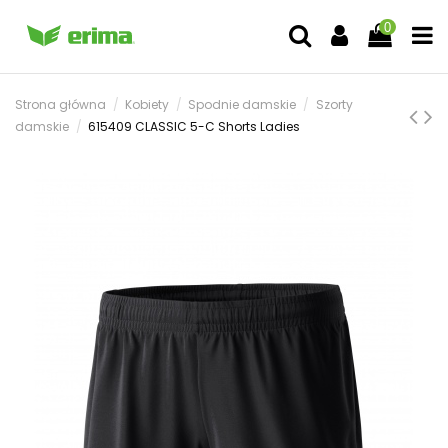
0
Strona główna
Kobiety
Spodnie damskie
Szorty
damskie
615409 CLASSIC 5-C Shorts Ladies