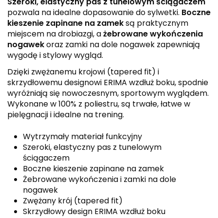
Szeroki, elastyczny pas z tunelowym ściągaczem
pozwala na idealne dopasowanie do sylwetki.
Boczne
kieszenie zapinane na zamek
są praktycznym
miejscem na drobiazgi, a
żebrowane wykończenia
nogawek
oraz zamki na dole nogawek zapewniają
wygodę i stylowy wygląd.
Dzięki zwężanemu krojowi (tapered fit) i
skrzydłowemu designowi ERIMA wzdłuż boku, spodnie
wyróżniają się nowoczesnym, sportowym wyglądem.
Wykonane w 100% z poliestru, są trwałe, łatwe w
pielęgnacji i idealne na trening.
Wytrzymały materiał funkcyjny
Szeroki, elastyczny pas z tunelowym
ściągaczem
Boczne kieszenie zapinane na zamek
Żebrowane wykończenia i zamki na dole
nogawek
Zwężany krój (tapered fit)
Skrzydłowy design ERIMA wzdłuż boku