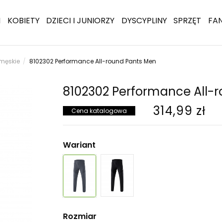
I
KOBIETY
DZIECI I JUNIORZY
DYSCYPLINY
SPRZĘT
FA
męskie
8102302 Performance All-round Pants Men
8102302 Performance All-
314,99 zł
Cena katalogowa
Wariant
Rozmiar