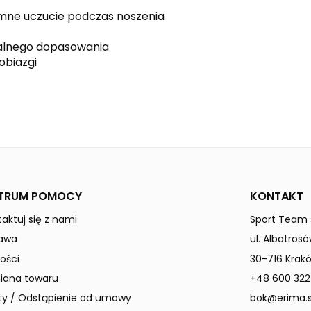
emne uczucie podczas noszenia
dualnego dopasowania
obiazgi
slate grey
TRUM POMOCY
KONTAKT
aktuj się z nami
Sport Team s
awa
ul. Albatrosó
ości
30-716 Krak
ana towaru
+48 600 322
ty / Odstąpienie od umowy
bok@erima.s