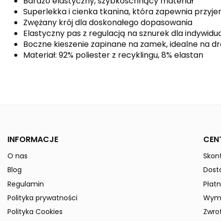
Bardzo elastyczny, szybkoschnący materiał
Superlekka i cienka tkanina, która zapewnia przyj
Zwężany krój dla doskonałego dopasowania
Elastyczny pas z regulacją na sznurek dla indywi
Boczne kieszenie zapinane na zamek, idealne na dr
Materiał: 92% poliester z recyklingu, 8% elastan
Kolor
Indeks
8102302
W magazynie
50 Przedmioty
ean13
4062075179322
INFORMACJE
CEN
Data dostępności:
2024-12-09
O nas
Skont
» Podmiot odpowiedzialny
Blog
Dost
Regulamin
Płatn
Polityka prywatności
Wymi
Polityka Cookies
Zwro