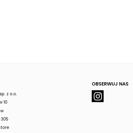
OBSERWUJ NAS
p. z o.o.
w 10
ów
 305
tore