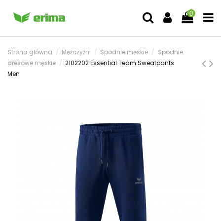
0
Strona główna
Mężczyźni
Spodnie męskie
Spodnie
dresowe męskie
2102202 Essential Team Sweatpants
Men