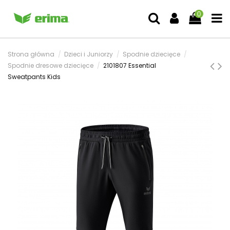
0
Strona główna
Dzieci i Juniorzy
Spodnie dziecięce
Spodnie dresowe dziecięce
2101807 Essential
Sweatpants Kids