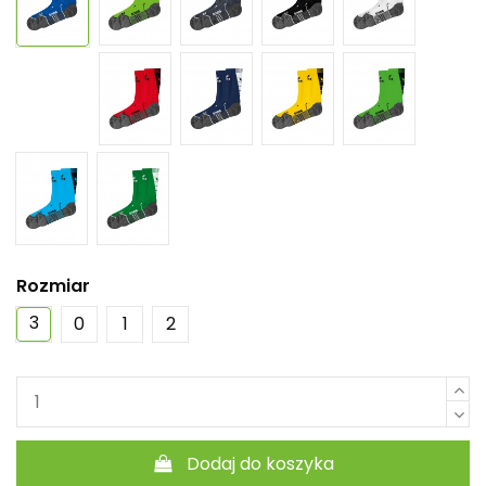
Rozmiar
3
0
1
2
Dodaj do koszyka