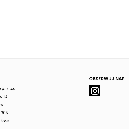
OBSERWUJ NAS
p. z o.o.
w 10
ów
 305
tore