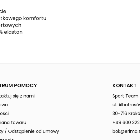
cie
datkowego komfortu
portowych
2% elastan
black
Dzieci / Junior
TRUM POMOCY
KONTAKT
aktuj się z nami
Sport Team s
awa
ul. Albatrosó
ości
30-716 Krak
ana towaru
+48 600 322
ty / Odstąpienie od umowy
bok@erima.s