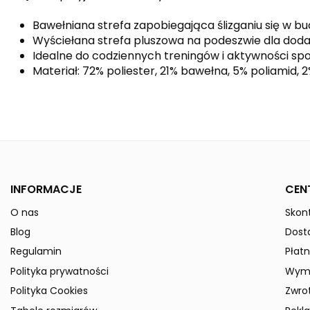
Bawełniana strefa zapobiegająca ślizganiu się w bu
Wyściełana strefa pluszowa na podeszwie dla do
Idealne do codziennych treningów i aktywności s
Materiał: 72% poliester, 21% bawełna, 5% poliamid, 
Kolor
Płeć
Indeks
318001-Kids
ean13
4043523329452
INFORMACJE
CEN
» Podmiot odpowiedzialny
O nas
Skont
Blog
Dost
Regulamin
Płatn
Polityka prywatności
Wymi
Polityka Cookies
Zwro