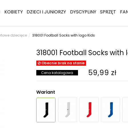
I
KOBIETY
DZIECI I JUNIORZY
DYSCYPLINY
SPRZĘT
FA
rtowe dziecięce
318001 Football Socks with logo Kids
318001 Football Socks with 
Obecnie brak na stanie
59,99 zł
Cena katalogowa
Wariant