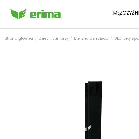
MĘŻCZYŹN
Strona główna
Dzieci i Juniorzy
Bielizna dziecięca
Skarpety spo