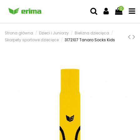
0
Strona główna
Dzieci i Juniorzy
Bielizna dziecięca
Skarpety sportowe dziecięce
3172107 Tanaro Socks Kids