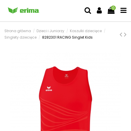
0
Strona główna
Dzieci i Juniorzy
Koszulki dziecięce
Singlety dziecięce
8282301 RACING Singlet Kids