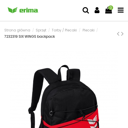
0
Strona główna
Sprzęt
Torby / Plecaki
Plecaki
7232319 SIX WINGS backpack