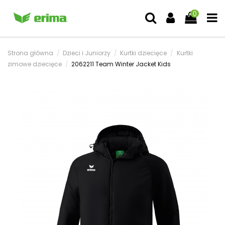
0
Strona główna
Dzieci i Juniorzy
Kurtki dziecięce
Kurtki
zimowe dziecięce
2062211 Team Winter Jacket Kids