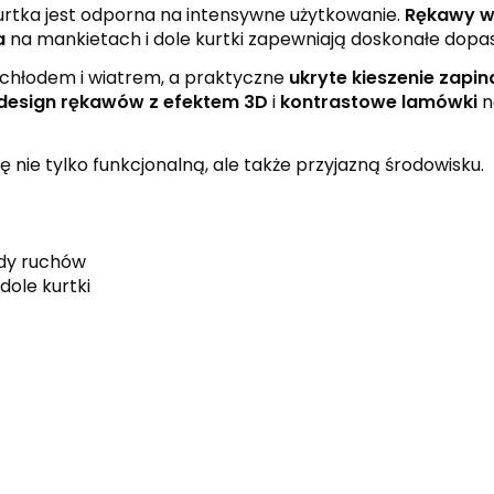
kurtka jest odporna na intensywne użytkowanie.
Rękawy w 
a
na mankietach i dole kurtki zapewniają doskonałe dopa
 chłodem i wiatrem, a praktyczne
ukryte kieszenie zapi
design rękawów z efektem 3D
i
kontrastowe lamówki
n
 nie tylko funkcjonalną, ale także przyjazną środowisku.
ody ruchów
dole kurtki
black
slate grey