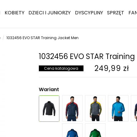
I
KOBIETY
DZIECI I JUNIORZY
DYSCYPLINY
SPRZĘT
FA
e
1032456 EVO STAR Training Jacket Men
1032456 EVO STAR Training
249,99 zł
Cena katalogowa
Wariant