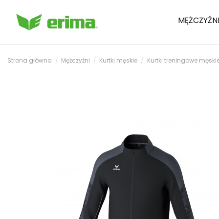
MĘŻCZYŹN
Strona główna
Mężczyźni
Kurtki męskie
Kurtki treningowe męski