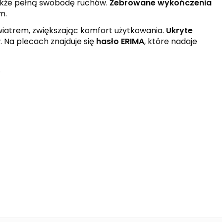
także pełną swobodę ruchów.
Żebrowane wykończenia
m.
wiatrem, zwiększając komfort użytkowania.
Ukryte
 Na plecach znajduje się
hasło ERIMA
, które nadaje
.