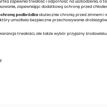
kurtka zapewnia trwałość i odporność na uszkodzenia, a 
pasowanie, zapewniając dodatkową ochronę przed chłode
 ochroną podbródka
skutecznie chronią przed zimnem i 
który umożliwia bezpieczne przechowywanie drobiazgów.
warancja trwałości, ale także wybór przyjazny środowisku
y
black
new royal
white