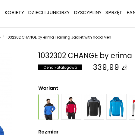
I
KOBIETY
DZIECI I JUNIORZY
DYSCYPLINY
SPRZĘT
FA
e
1032302 CHANGE by erima Training Jacket with hood Men
1032302 CHANGE by erima 
339,99 zł
Cena katalogowa
Wariant
Rozmiar