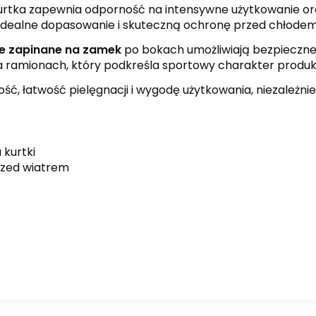
kurtka zapewnia odporność na intensywne użytkowanie o
 idealne dopasowanie i skuteczną ochronę przed chłodem
ie zapinane na zamek
po bokach umożliwiają bezpieczn
 ramionach, który podkreśla sportowy charakter produk
ć, łatwość pielęgnacji i wygodę użytkowania, niezależnie 
 kurtki
rzed wiatrem
black
red
SIX WINGS