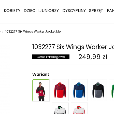
I
KOBIETY
DZIECI I JUNIORZY
DYSCYPLINY
SPRZĘT
FA
e
1032277 Six Wings Worker Jacket Men
1032277 Six Wings Worker 
249,99 zł
Cena katalogowa
Wariant