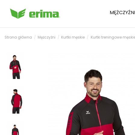
MĘŻCZYŹN
Strona główna
Mężczyźni
Kurtki męskie
Kurtki treningowe męski