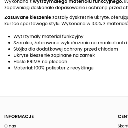
Wykonana z
wytrzymałego materiału funkcyjnego
, 
zapewniają doskonałe dopasowanie i ochronę przed c
Zasuwane kieszenie
zostały dyskretnie ukryte, oferuj
kurtce sportowego stylu. Wykonana w 100% z materiał
Wytrzymały materiał funkcyjny
Szerokie, żebrowane wykończenia na mankietach i 
Stójka dla dodatkowej ochrony przed chłodem
Ukryte kieszenie zapinane na zamek
Hasło ERIMA na plecach
Materiał: 100% poliester z recyklingu
Kolor
Kolekcja
Płeć
INFORMACJE
CEN
O nas
Skont