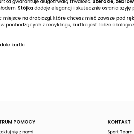
kurtka gwarantuje długotrwałą trwałość.
Szerokie, żebro
hłodem.
Stójka
dodaje elegancji i skutecznie osłania szyję
ąc miejsce na drobiazgi, które chcesz mieć zawsze pod rę
ów pochodzących z recyklingu, kurtka jest także ekolog
dole kurtki
black
red
white
CHANGE by erima
Dzieci / Junior
TRUM POMOCY
KONTAKT
aktuj się z nami
Sport Team s