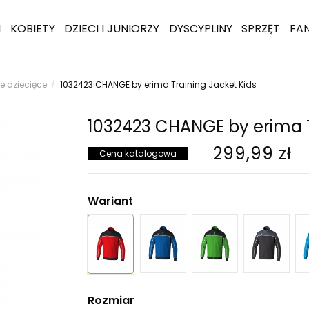
I
KOBIETY
DZIECI I JUNIORZY
DYSCYPLINY
SPRZĘT
FA
we dziecięce
1032423 CHANGE by erima Training Jacket Kids
1032423 CHANGE by erima T
299,99 zł
Cena katalogowa
Wariant
Rozmiar