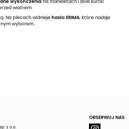
wane wykończenia
na mankietach i dole kurtki
 przed wiatrem.
ką. Na plecach widnieje
hasło ERIMA
, które nadaje
icznym wyborem.
OBSERWUJ NAS
p. z o.o.