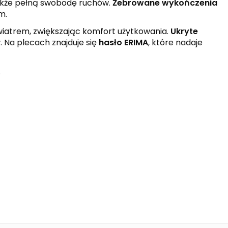
także pełną swobodę ruchów.
Żebrowane wykończenia
m.
wiatrem, zwiększając komfort użytkowania.
Ukryte
 Na plecach znajduje się
hasło ERIMA
, które nadaje
.