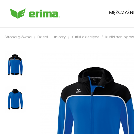
MĘŻCZYŹN
Strona główna
Dzieci i Juniorzy
Kurtki dziecięce
Kurtki treningo