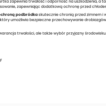
kurtka zapewnia trwałość i odporność na uszkodzenia, a 
pasowanie, zapewniając dodatkową ochronę przed chłode
 ochroną podbródka
skutecznie chronią przed zimnem i 
który umożliwia bezpieczne przechowywanie drobiazgów.
warancja trwałości, ale także wybór przyjazny środowisku
y
black
new royal
white