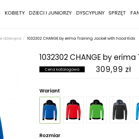
I
KOBIETY
DZIECI I JUNIORZY
DYSCYPLINY
SPRZĘT
FA
we dziecięce
1032302 CHANGE by erima Training Jacket with hood Kids
1032302 CHANGE by erima T
309,99 zł
Cena katalogowa
Wariant
Rozmiar