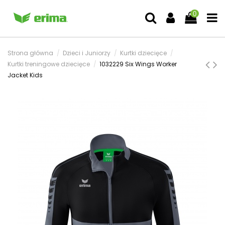
0
Strona główna
Dzieci i Juniorzy
Kurtki dziecięce
Kurtki treningowe dziecięce
1032229 Six Wings Worker
Jacket Kids