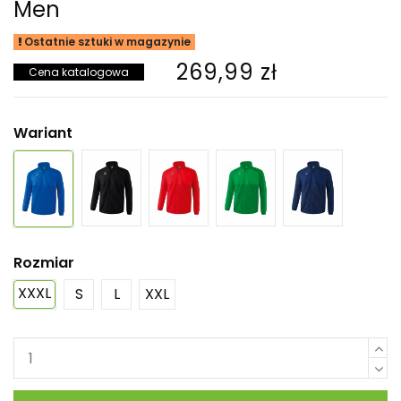
Men
Ostatnie sztuki w magazynie
269,99 zł
Cena katalogowa
Wariant
Rozmiar
XXXL
S
L
XXL