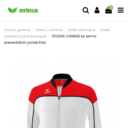
0
Strona główna
Dzieci i Juniorzy
Kurtki dziecięce
Kurtki
prezentacyjne dziecięce
1012306 CHANGE by erima
presentation jacket Kids