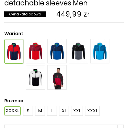
detachable sleeves Men
449,99 zł
Cena katalogowa
Wariant
Rozmiar
XXXXL
S
M
L
XL
XXL
XXXL