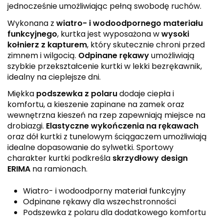
jednocześnie umożliwiając pełną swobodę ruchów.
Wykonana z
wiatro- i wodoodpornego materiału
funkcyjnego
, kurtka jest wyposażona w
wysoki
kołnierz z kapturem
, który skutecznie chroni przed
zimnem i wilgocią.
Odpinane rękawy
umożliwiają
szybkie przekształcenie kurtki w lekki bezrękawnik,
idealny na cieplejsze dni.
Miękka
podszewka z polaru
dodaje ciepła i
komfortu, a kieszenie zapinane na zamek oraz
wewnętrzna kieszeń na rzep zapewniają miejsce na
drobiazgi.
Elastyczne wykończenia na rękawach
oraz dół kurtki z tunelowym ściągaczem umożliwiają
idealne dopasowanie do sylwetki. Sportowy
charakter kurtki podkreśla
skrzydłowy design
ERIMA
na ramionach.
Wiatro- i wodoodporny materiał funkcyjny
Odpinane rękawy dla wszechstronności
Podszewka z polaru dla dodatkowego komfortu