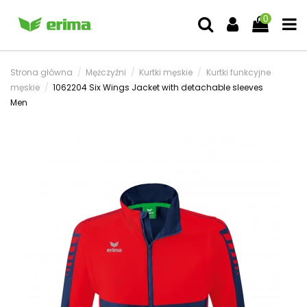
0
Strona główna
Mężczyźni
Kurtki męskie
Kurtki funkcyjne
męskie
1062204 Six Wings Jacket with detachable sleeves
Men